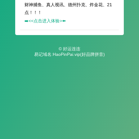
财神捕鱼、真人视讯、德州扑克、炸金花、21
点！！！
➡️<<点击进入体验>⬅️
© 好运连连
易记域名:HaoPinPai.vip(好品牌拼音)